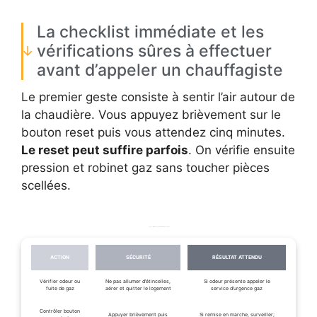
La checklist immédiate et les
vérifications sûres à effectuer
avant d’appeler un chauffagiste
Le premier geste consiste à sentir l’air autour de
la chaudière. Vous appuyez brièvement sur le
bouton reset puis vous attendez cinq minutes.
Le reset peut suffire parfois
. On vérifie ensuite
pression et robinet gaz sans toucher pièces
scellées.
Check‑list rapide pour un premier diagnostic sûr
ACTION
SÉCURITÉ
RÉSULTAT ATTENDU
Vérifier odeur ou
Ne pas allumer d’étincelles,
Si odeur présente appeler le
fuite de gaz
aérer et quitter le logement
service d’urgence gaz
Contrôler bouton
Appuyer brièvement puis
Si remise en marche, surveiller;