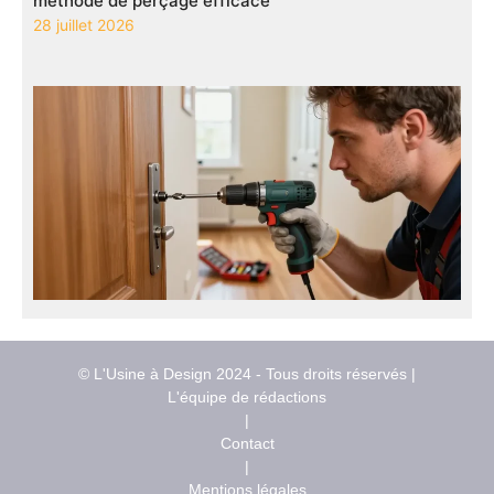
méthode de perçage efficace
28 juillet 2026
© L'Usine à Design 2024 - Tous droits réservés |
L'équipe de rédactions
|
Contact
|
Mentions légales