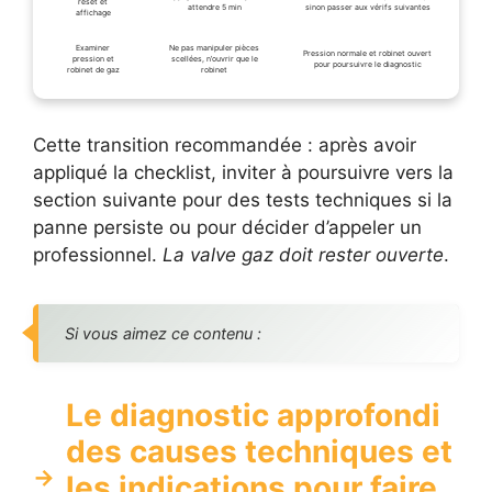
reset et
attendre 5 min
sinon passer aux vérifs suivantes
affichage
Examiner
Ne pas manipuler pièces
Pression normale et robinet ouvert
pression et
scellées, n’ouvrir que le
pour poursuivre le diagnostic
robinet de gaz
robinet
Cette transition recommandée : après avoir
appliqué la checklist, inviter à poursuivre vers la
section suivante pour des tests techniques si la
panne persiste ou pour décider d’appeler un
professionnel.
La valve gaz doit rester ouverte
.
Si vous aimez ce contenu :
Le diagnostic approfondi
des causes techniques et
les indications pour faire