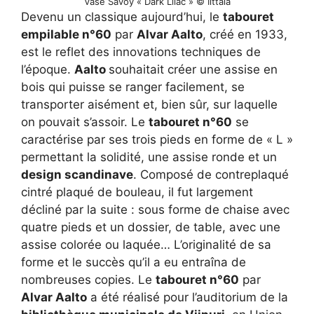
Vase Savoy « Dark Lilac » © Iittala
Devenu un classique aujourd’hui, le
tabouret
empilable n°60
par
Alvar Aalto
, créé en 1933,
est le reflet des innovations techniques de
l’époque.
Aalto
souhaitait créer une assise en
bois qui puisse se ranger facilement, se
transporter aisément et, bien sûr, sur laquelle
on pouvait s’assoir. Le
tabouret n°60
se
caractérise par ses trois pieds en forme de « L »
permettant la solidité, une assise ronde et un
design scandinave
. Composé de contreplaqué
cintré plaqué de bouleau, il fut largement
décliné par la suite : sous forme de chaise avec
quatre pieds et un dossier, de table, avec une
assise colorée ou laquée… L’originalité de sa
forme et le succès qu’il a eu entraîna de
nombreuses copies. Le
tabouret n°60
par
Alvar Aalto
a été réalisé pour l’auditorium de la