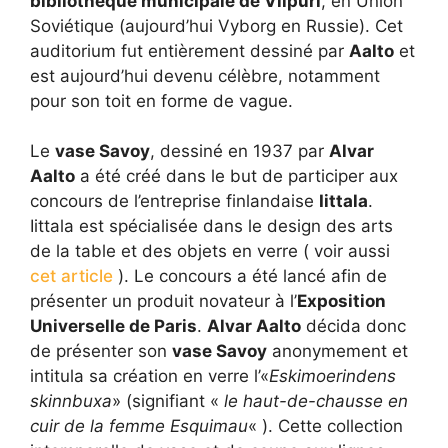
bibliothèque municipale de Viipuri
, en Union
Soviétique (aujourd’hui Vyborg en Russie). Cet
auditorium fut entièrement dessiné par
Aalto
et
est aujourd’hui devenu célèbre, notamment
pour son toit en forme de vague.
Le
vase Savoy
, dessiné en 1937 par
Alvar
Aalto
a été créé dans le but de participer aux
concours de l’entreprise finlandaise
Iittala
.
Iittala est spécialisée dans le design des arts
de la table et des objets en verre ( voir aussi
cet article
). Le concours a été lancé afin de
présenter un produit novateur à l’
Exposition
Universelle de Paris
.
Alvar Aalto
décida donc
de présenter son
vase Savoy
anonymement et
intitula sa création en verre l’«
Eskimoerindens
skinnbuxa
» (signifiant «
le haut-de-chausse en
cuir de la femme Esquimau
« ). Cette collection