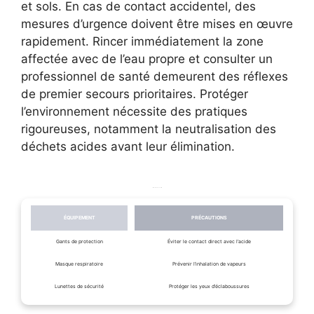
et sols. En cas de contact accidentel, des
mesures d’urgence doivent être mises en œuvre
rapidement. Rincer immédiatement la zone
affectée avec de l’eau propre et consulter un
professionnel de santé demeurent des réflexes
de premier secours prioritaires. Protéger
l’environnement nécessite des pratiques
rigoureuses, notamment la neutralisation des
déchets acides avant leur élimination.
Mesures de sécurité
ÉQUIPEMENT
PRÉCAUTIONS
Gants de protection
Éviter le contact direct avec l’acide
Masque respiratoire
Prévenir l’inhalation de vapeurs
Lunettes de sécurité
Protéger les yeux d’éclaboussures