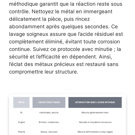
méthodique garantit que la réaction reste sous
contrôle. Nettoyez le métal en immergeant
délicatement la pièce, puis rincez
abondamment après quelques secondes. Ce
lavage soigneux assure que l’acide résiduel est
complètement éliminé, évitant toute corrosion
continue. Suivez ce protocole avec minutie ; la
sécurité et l’efficacité en dépendent. Ainsi,
l’éclat des métaux précieux est restauré sans
compromettre leur structure.
Comparaison des métaux précieux
MÉTAL
CARACTÉRISTIQUES
INTERACTION AVEC L’ACIDE NITRIQUE
Or
Inaltérable, ductile
Résiste généralement bien
Argent
Brillant, conducteur
Sensible à l’oxydation excessive
Platine
Dense, résistant
Résiste difficilement à l’eau régale