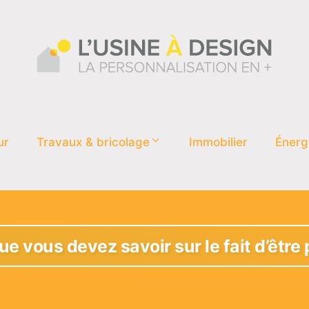
ur
Travaux & bricolage
Immobilier
Énerg
e vous devez savoir sur le fait d’être 