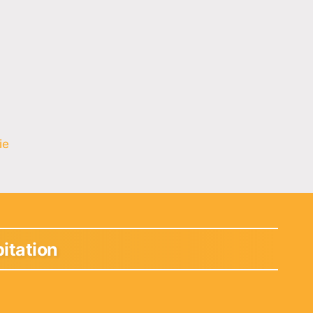
ie
bitation