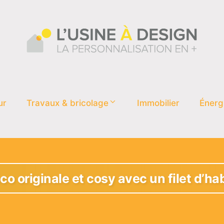
ur
Travaux & bricolage
Immobilier
Énerg
o originale et cosy avec un filet d’ha