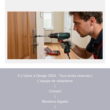
© L'Usine à Design 2024 - Tous droits réservés |
L'équipe de rédactions
|
Contact
|
Mentions légales
|