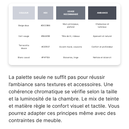
USAGE
COULEUR
HEX
AMBIANCE
RECOMMANDÉ
Murs principaux,
Chaleureux et
Beige doux
#DCC9B6
plafond
lumineux
Vert sauge
#9AAE98
Tête de lit, rideaux
Apaisant et naturel
Terracotta
#C07A57
Accent mural, coussins
Confort et profondeur
douce
Blanc cassé
#F4F1EA
Boiseries, linge
Nettoie et éclaircit
La palette seule ne suffit pas pour réussir
l’ambiance sans textures et accessoires. Une
cohérence chromatique se vérifie selon la taille
et la luminosité de la chambre. Le mix de teinte
et matière règle le confort visuel et tactile. Vous
pourrez adapter ces principes même avec des
contraintes de meuble.