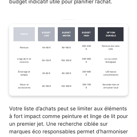
budget indicatif utile pour planifier l’achat.
Exemple de budget indicatif pour relooking chambre cocooning
BUDGET
BUDGET
BUDGET
OPTION
POSTE
LOW
MOYEN
HIGH
DURABLE
200–400
Peinture bio sans
Peinture
40–80 €
90–180 €
€
COV
Linge de lit et
400–800
Lin ou coton
50–120 €
150–350 €
coussins
€
biologique
Éclairage et
250–600
LED basse
20–60 €
80–200 €
lampes
€
consommation
Décor et
350–700
Seconde main et
30–100 €
120–300 €
accessoires
€
artisanat local
Votre liste d’achats peut se limiter aux éléments
à fort impact comme peinture et linge de lit pour
un premier jet. Une recherche ciblée sur
marques éco responsables permet d’harmoniser