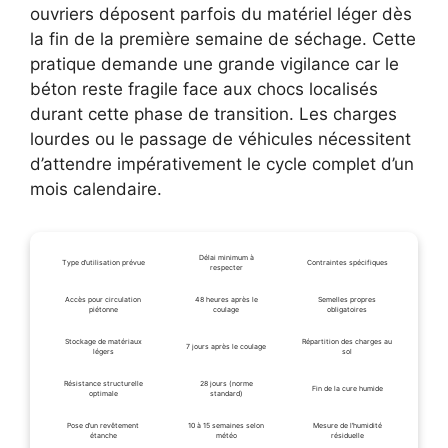
ouvriers déposent parfois du matériel léger dès
la fin de la première semaine de séchage. Cette
pratique demande une grande vigilance car le
béton reste fragile face aux chocs localisés
durant cette phase de transition. Les charges
lourdes ou le passage de véhicules nécessitent
d’attendre impérativement le cycle complet d’un
mois calendaire.
Délai minimum à
Type d’utilisation prévue
Contraintes spécifiques
respecter
Accès pour circulation
48 heures après le
Semelles propres
piétonne
coulage
obligatoires
Stockage de matériaux
Répartition des charges au
7 jours après le coulage
légers
sol
Résistance structurelle
28 jours (norme
Fin de la cure humide
optimale
standard)
Pose d’un revêtement
10 à 15 semaines selon
Mesure de l’humidité
étanche
météo
résiduelle