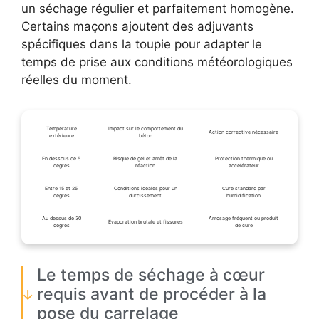
un séchage régulier et parfaitement homogène.
Certains maçons ajoutent des adjuvants
spécifiques dans la toupie pour adapter le
temps de prise aux conditions météorologiques
réelles du moment.
Température
Impact sur le comportement du
Action corrective nécessaire
extérieure
béton
En dessous de 5
Risque de gel et arrêt de la
Protection thermique ou
degrés
réaction
accélérateur
Entre 15 et 25
Conditions idéales pour un
Cure standard par
degrés
durcissement
humidification
Au dessus de 30
Arrosage fréquent ou produit
Évaporation brutale et fissures
degrés
de cure
Le temps de séchage à cœur
requis avant de procéder à la
pose du carrelage