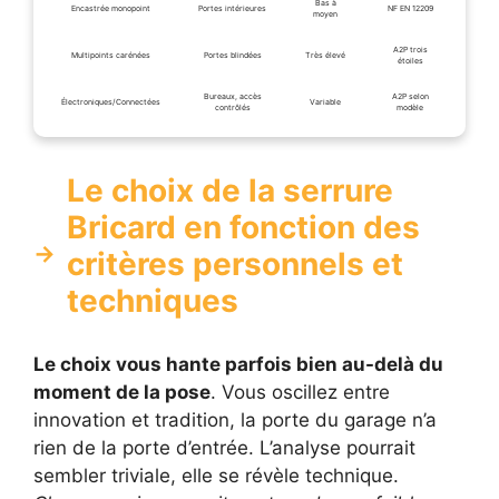
Bas à
Encastrée monopoint
Portes intérieures
NF EN 12209
moyen
A2P trois
Multipoints carénées
Portes blindées
Très élevé
étoiles
Bureaux, accès
A2P selon
Électroniques/Connectées
Variable
contrôlés
modèle
Le choix de la serrure
Bricard en fonction des
critères personnels et
techniques
Le choix vous hante parfois bien au-delà du
moment de la pose
. Vous oscillez entre
innovation et tradition, la porte du garage n’a
rien de la porte d’entrée. L’analyse pourrait
sembler triviale, elle se révèle technique.