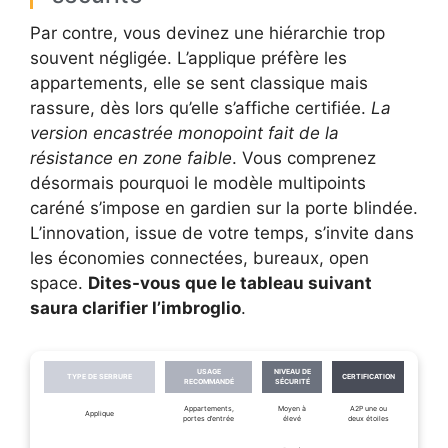
Par contre, vous devinez une hiérarchie trop
souvent négligée. L’applique préfère les
appartements, elle se sent classique mais
rassure, dès lors qu’elle s’affiche certifiée.
La
version encastrée monopoint fait de la
résistance en zone faible
. Vous comprenez
désormais pourquoi le modèle multipoints
caréné s’impose en gardien sur la porte blindée.
L’innovation, issue de votre temps, s’invite dans
les économies connectées, bureaux, open
space.
Dites-vous que le tableau suivant
saura clarifier l’imbroglio
.
USAGE
NIVEAU DE
TYPE DE SERRURE
CERTIFICATION
RECOMMANDÉ
SÉCURITÉ
Appartements,
Moyen à
A2P une ou
Applique
portes d’entrée
élevé
deux étoiles