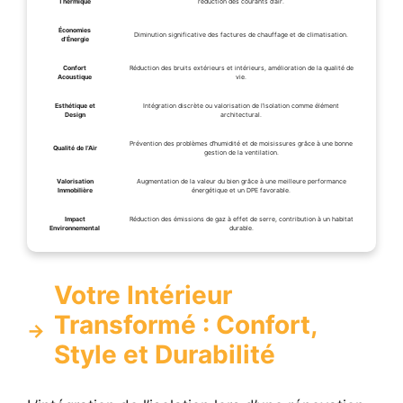
Thermique
réduction des courants d’air.
Économies
Diminution significative des factures de chauffage et de climatisation.
d’Énergie
Confort
Réduction des bruits extérieurs et intérieurs, amélioration de la qualité de
Acoustique
vie.
Esthétique et
Intégration discrète ou valorisation de l’isolation comme élément
Design
architectural.
Prévention des problèmes d’humidité et de moisissures grâce à une bonne
Qualité de l’Air
gestion de la ventilation.
Valorisation
Augmentation de la valeur du bien grâce à une meilleure performance
Immobilière
énergétique et un DPE favorable.
Impact
Réduction des émissions de gaz à effet de serre, contribution à un habitat
Environnemental
durable.
Votre Intérieur
Transformé : Confort,
Style et Durabilité