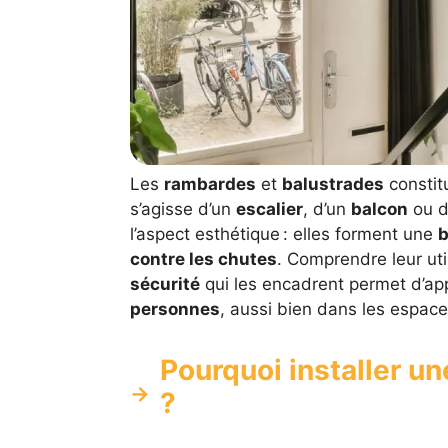
Les
rambardes
et
balustrades
constitu
s’agisse d’un
escalier
, d’un
balcon
ou d
l’aspect esthétique : elles forment une
b
contre les chutes
. Comprendre leur util
sécurité
qui les encadrent permet d’app
personnes
, aussi bien dans les espac
Pourquoi installer u
?