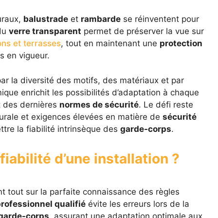
uraux,
balustrade
et
rambarde
se réinventent pour
 du
verre transparent
permet de préserver la vue sur
ons et terrasses
, tout en maintenant une
protection
 en vigueur.
ar la diversité des motifs, des matériaux et par
ique enrichit les possibilités d’adaptation à chaque
t des dernières
normes de sécurité
. Le défi reste
cturale et exigences élevées en matière de
sécurité
re la fiabilité intrinsèque des
garde-corps
.
iabilité d’une installation ?
 tout sur la parfaite connaissance des règles
rofessionnel qualifié
évite les erreurs lors de la
garde-corps
, assurant une adaptation optimale aux