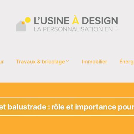
ur
Travaux & bricolage
Immobilier
Énerg
 balustrade : rôle et importance pour