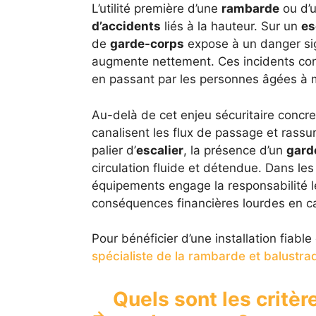
L’utilité première d’une
rambarde
ou d’
d’accidents
liés à la hauteur. Sur un
es
de
garde-corps
expose à un danger sign
augmente nettement. Ces incidents conc
en passant par les personnes âgées à m
Au-delà de cet enjeu sécuritaire concret,
canalisent les flux de passage et rassu
palier d’
escalier
, la présence d’un
gard
circulation fluide et détendue. Dans le
équipements engage la responsabilité lé
conséquences financières lourdes en ca
Pour bénéficier d’une installation fiabl
spécialiste de la rambarde et balustra
Quels sont les critèr