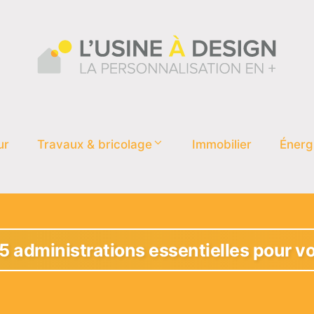
ur
Travaux & bricolage
Immobilier
Énerg
 15 administrations essentielles pour