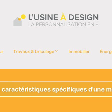
ur
Travaux & bricolage
Immobilier
Énerg
s caractéristiques spécifiques d’une