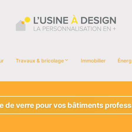
ur
Travaux & bricolage
Immobilier
Énerg
e de verre pour vos bâtiments profess