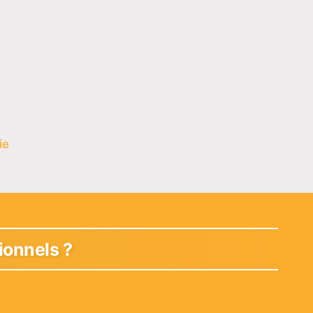
ie
ionnels ?