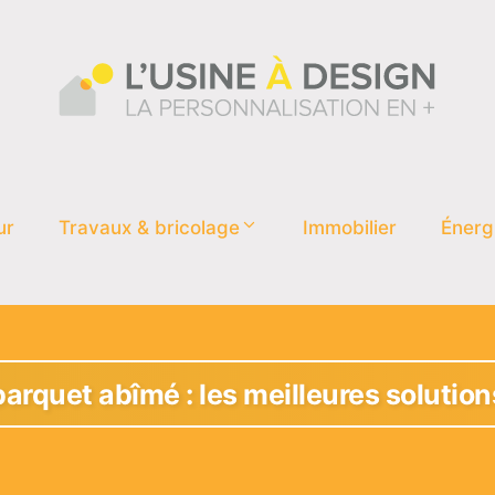
ur
Travaux & bricolage
Immobilier
Énerg
arquet abîmé : les meilleures solutions