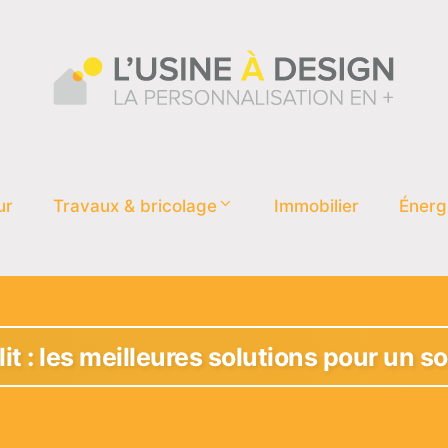
ur
Travaux & bricolage
Immobilier
Énerg
it : les meilleures solutions pour un 