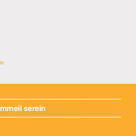
ie
sommeil serein