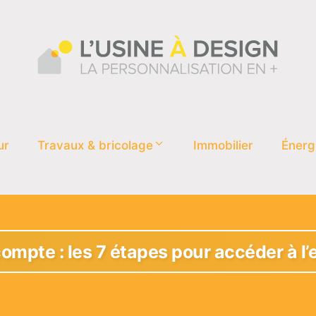
ur
Travaux & bricolage
Immobilier
Énerg
pte : les 7 étapes pour accéder à l’