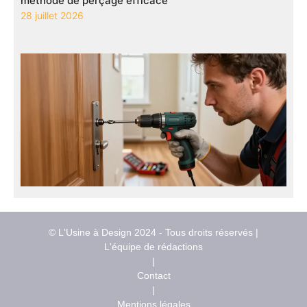
méthode de perçage efficace
28 juillet 2026
© L'Usine à Design 2024 - Tous droits réservés |
L'équipe de rédactions
|
Contact
|
Mentions légales