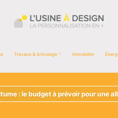
ur
Travaux & bricolage
Immobilier
Énerg
itume : le budget à prévoir pour une al