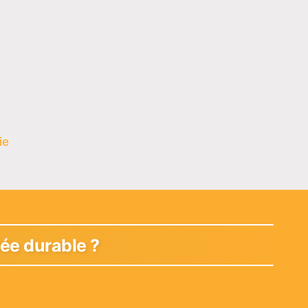
ie
lée durable ?