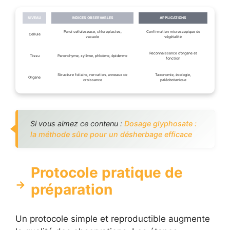
NIVEAU
INDICES OBSERVABLES
APPLICATIONS
Paroi celluloseuse, chloroplastes,
Confirmation microscopique de
Cellule
vacuole
végétalité
Reconnaissance d’organe et
Tissu
Parenchyme, xylème, phloème, épiderme
fonction
Structure foliaire, nervation, anneaux de
Taxonomie, écologie,
Organe
croissance
paléobotanique
Si vous aimez ce contenu :
Dosage glyphosate :
la méthode sûre pour un désherbage efficace
Protocole pratique de
préparation
Un protocole simple et reproductible augmente