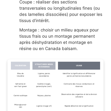
Coupe : réaliser des sections
transversales ou longitudinales fines (ou
des lamelles dissociées) pour exposer les
tissus d’intérêt.
Montage : choisir un milieu aqueux pour
tissus frais ou un montage permanent
après déshydratation et montage en
résine ou en Canada balsam.
STRUCTURES MISES
COLORATION
USAGE
EN ÉVIDENCE
Bleu de
Lignine, parois
Identifier la lignification et différencier
toluidine
secondaires
parois primaires/secundaires
Safranine et
Xylème (rouge),
Contraste des tissus conducteurs et
vert fast green
parenchyme (vert)
réserves
Observation des organites et de la division
Carmin acétique
Noyaux, plastes
cellulaire
Phloroglucinol-
Lignine (rouge vif)
Rapide détection de la lignification
HCl