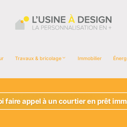
ur
Travaux & bricolage
Immobilier
Énerg
 faire appel à un courtier en prêt imm