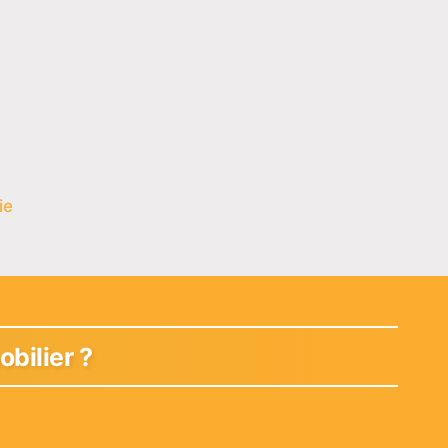
ie
obilier ?