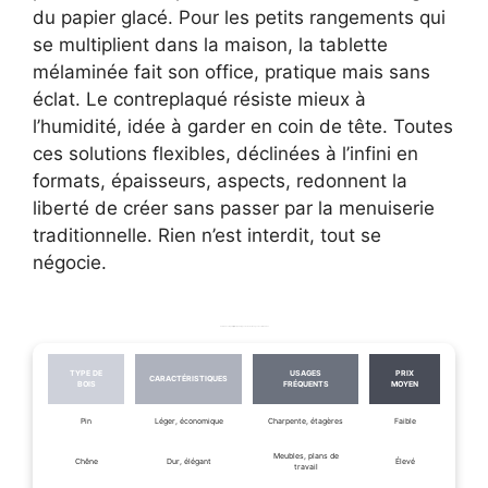
du papier glacé. Pour les petits rangements qui
se multiplient dans la maison, la tablette
mélaminée fait son office, pratique mais sans
éclat. Le contreplaqué résiste mieux à
l’humidité, idée à garder en coin de tête. Toutes
ces solutions flexibles, déclinées à l’infini en
formats, épaisseurs, aspects, redonnent la
liberté de créer sans passer par la menuiserie
traditionnelle. Rien n’est interdit, tout se
négocie.
Tableau comparatif, principaux types de bois et usages recommandés
TYPE DE
USAGES
PRIX
CARACTÉRISTIQUES
BOIS
FRÉQUENTS
MOYEN
Pin
Léger, économique
Charpente, étagères
Faible
Meubles, plans de
Chêne
Dur, élégant
Élevé
travail