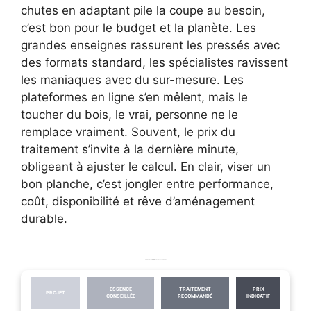
chutes en adaptant pile la coupe au besoin,
c’est bon pour le budget et la planète. Les
grandes enseignes rassurent les pressés avec
des formats standard, les spécialistes ravissent
les maniaques avec du sur-mesure. Les
plateformes en ligne s’en mêlent, mais le
toucher du bois, le vrai, personne ne le
remplace vraiment. Souvent, le prix du
traitement s’invite à la dernière minute,
obligeant à ajuster le calcul. En clair, viser un
bon planche, c’est jongler entre performance,
coût, disponibilité et rêve d’aménagement
durable.
Tableau récapitulatif, critères de choix selon le projet
ESSENCE
TRAITEMENT
PRIX
PROJET
CONSEILLÉE
RECOMMANDÉ
INDICATIF