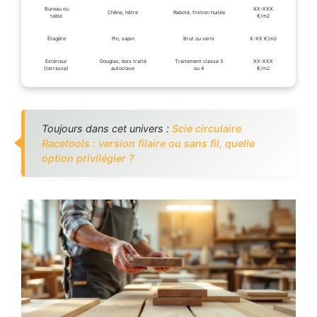
Bureau ou
XX-XXX
Chêne, hêtre
Raboté, finition huilée
table
€/m2
Étagère
Pin, sapin
Brut ou verni
X-XX €/m2
Extérieur
Douglas, bois traité
Traitement classe 3
XX-XXX
(terrasse)
autoclave
ou 4
€/m2
Toujours dans cet univers :
Scie circulaire
Racetools : version filaire ou sans fil, quelle
option privilégier ?