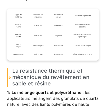
Type de
Durée de vie
Résistance
Facilité de réparation
matériau
moyenne
aux UV
Sable et
Intervention locale
15 à 20 ans
Excellente
résine
possible
Gomme
Nécessite une rustine
10 à 15 ans
Moyenne
EPDM
spécifique
Béton
30 ans et plus
Très haute
Travaux lourds requis
projeté
Quartzite lié
18 à 22 ans
Très haute
Rénovation par ponçage
La résistance thermique et
mécanique du revêtement en
sable et résine
1/
Le mélange quartz et polyuréthane
: les
applicateurs mélangent des granulats de quartz
naturel avec des liants polymères de haute