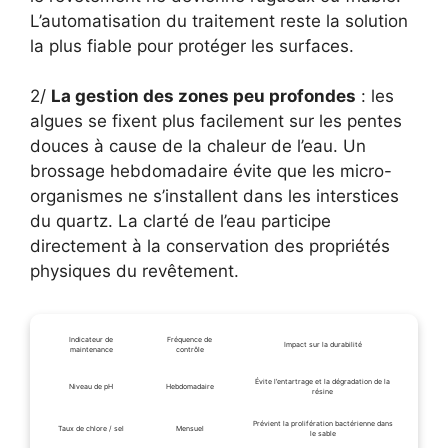
L’automatisation du traitement reste la solution
la plus fiable pour protéger les surfaces.
2/
La gestion des zones peu profondes
: les
algues se fixent plus facilement sur les pentes
douces à cause de la chaleur de l’eau. Un
brossage hebdomadaire évite que les micro-
organismes ne s’installent dans les interstices
du quartz. La clarté de l’eau participe
directement à la conservation des propriétés
physiques du revêtement.
Indicateur de
Fréquence de
Impact sur la durabilité
maintenance
contrôle
Évite l’entartrage et la dégradation de la
Niveau de pH
Hebdomadaire
résine
Prévient la prolifération bactérienne dans
Taux de chlore / sel
Mensuel
le sable