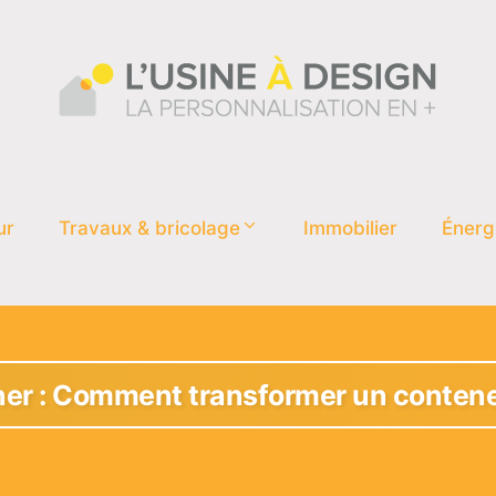
ur
Travaux & bricolage
Immobilier
Énerg
ner : Comment transformer un contene