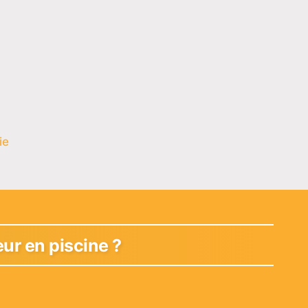
ie
ur en piscine ?