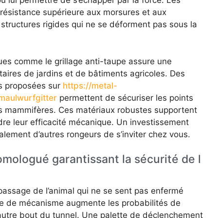
u lui permettre de s’échapper par la force. Les
 résistance supérieure aux morsures et aux
 structures rigides qui ne se déforment pas sous la
ues comme le grillage anti-taupe assure une
taires de jardins et de bâtiments agricoles. Des
es proposées sur
https://metal-
maulwurfgitter
permettent de sécuriser les points
its mammifères. Ces matériaux robustes supportent
re leur efficacité mécanique. Un investissement
lement d’autres rongeurs de s’inviter chez vous.
mologué garantissant la sécurité de l
 passage de l’animal qui ne se sent pas enfermé
type de mécanisme augmente les probabilités de
l’autre bout du tunnel. Une palette de déclenchement