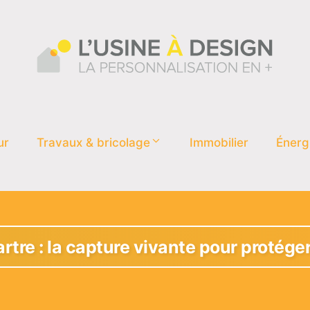
ur
Travaux & bricolage
Immobilier
Énerg
rtre : la capture vivante pour protége