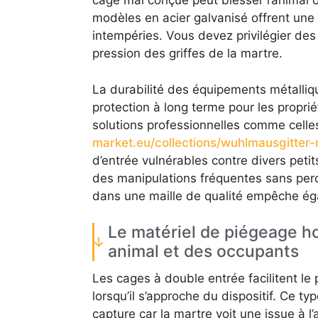
cage mal conçue peut blesser l’animal o
modèles en acier galvanisé offrent une
intempéries. Vous devez privilégier des
pression des griffes de la martre.
La durabilité des équipements métalliq
protection à long terme pour les proprié
solutions professionnelles comme cell
market.eu/collections/wuhlmausgitter-
d’entrée vulnérables contre divers pet
des manipulations fréquentes sans perd
dans une maille de qualité empêche éga
Le matériel de piégeage ho
animal et des occupants
Les cages à double entrée facilitent le
lorsqu’il s’approche du dispositif. Ce 
capture car la martre voit une issue à 