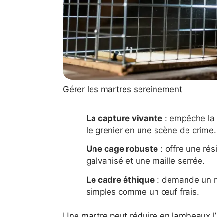
Gérer les martres sereinement
La capture vivante
: empêche la 
le grenier en une scène de crime.
Une cage robuste
: offre une rés
galvanisé et une maille serrée.
Le cadre éthique
: demande un re
simples comme un œuf frais.
Une martre peut réduire en lambeaux l’i