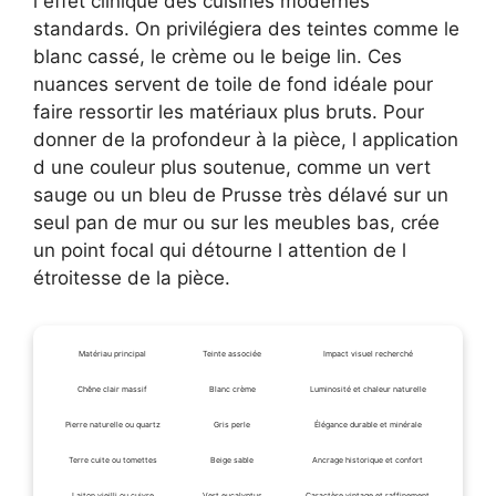
l effet clinique des cuisines modernes
standards. On privilégiera des teintes comme le
blanc cassé, le crème ou le beige lin. Ces
nuances servent de toile de fond idéale pour
faire ressortir les matériaux plus bruts. Pour
donner de la profondeur à la pièce, l application
d une couleur plus soutenue, comme un vert
sauge ou un bleu de Prusse très délavé sur un
seul pan de mur ou sur les meubles bas, crée
un point focal qui détourne l attention de l
étroitesse de la pièce.
Matériau principal
Teinte associée
Impact visuel recherché
Chêne clair massif
Blanc crème
Luminosité et chaleur naturelle
Pierre naturelle ou quartz
Gris perle
Élégance durable et minérale
Terre cuite ou tomettes
Beige sable
Ancrage historique et confort
Laiton vieilli ou cuivre
Vert eucalyptus
Caractère vintage et raffinement