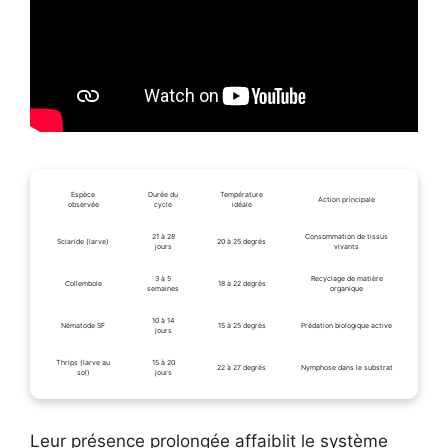
Espèce
Durée du
Température
Action principale
observée
cycle
idéale
21 à 28
Consommation de tissus
Sciaride (larve)
20 à 25 degrés
jours
vivants
3 à 5
Recyclage de matière
Collembole
18 à 22 degrés
semaines
organique
10 à 14
Nématode SF
15 à 25 degrés
Prédation biologique active
jours
Thrips (larve au
15 à 20
22 à 27 degrés
Nymphose dans le substrat
sol)
jours
Leur présence prolongée affaiblit le système