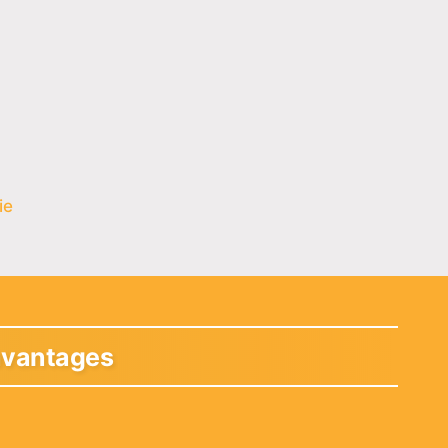
ie
 avantages