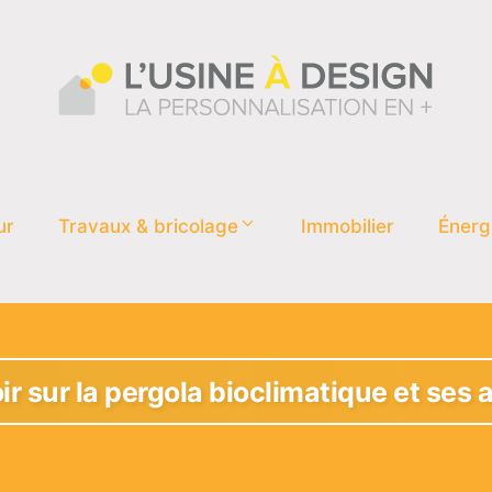
ur
Travaux & bricolage
Immobilier
Énerg
ir sur la pergola bioclimatique et ses