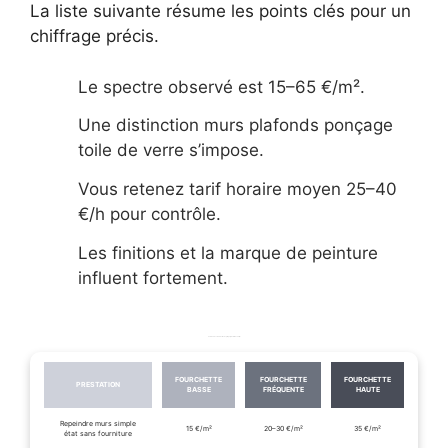
La liste suivante résume les points clés pour un
chiffrage précis.
Le spectre observé est 15–65 €/m².
Une distinction murs plafonds ponçage
toile de verre s’impose.
Vous retenez tarif horaire moyen 25–40
€/h pour contrôle.
Les finitions et la marque de peinture
influent fortement.
Tableau des fourchettes de prix par prestation en €/m²
FOURCHETTE
FOURCHETTE
FOURCHETTE
PRESTATION
BASSE
FRÉQUENTE
HAUTE
Repeindre murs simple
15 €/m²
20–30 €/m²
35 €/m²
état sans fourniture