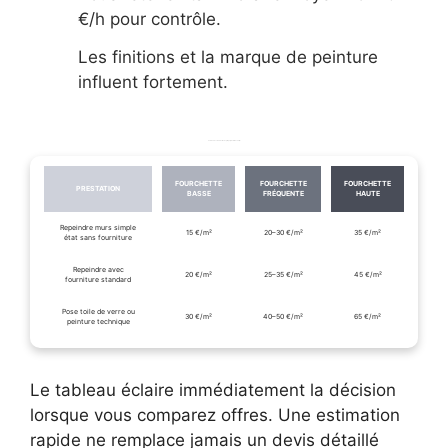
€/h pour contrôle.
Les finitions et la marque de peinture
influent fortement.
Tableau des fourchettes de prix par prestation en €/m²
FOURCHETTE
FOURCHETTE
FOURCHETTE
PRESTATION
BASSE
FRÉQUENTE
HAUTE
Repeindre murs simple
15 €/m²
20–30 €/m²
35 €/m²
état sans fourniture
Repeindre avec
20 €/m²
25–35 €/m²
45 €/m²
fourniture standard
Pose toile de verre ou
30 €/m²
40–50 €/m²
65 €/m²
peinture technique
Le tableau éclaire immédiatement la décision
lorsque vous comparez offres. Une estimation
rapide ne remplace jamais un devis détaillé