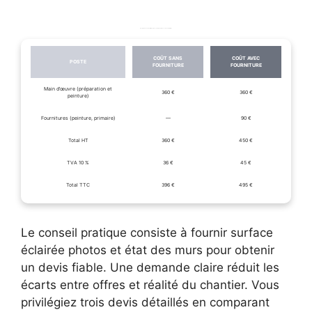
Exemple de devis détaillé pour une chambre 12 m² avec et sans fournitures
COÛT SANS
COÛT AVEC
POSTE
FOURNITURE
FOURNITURE
Main d’œuvre (préparation et
360 €
360 €
peinture)
Fournitures (peinture, primaire)
—
90 €
Total HT
360 €
450 €
TVA 10 %
36 €
45 €
Total TTC
396 €
495 €
Le conseil pratique consiste à fournir surface
éclairée photos et état des murs pour obtenir
un devis fiable. Une demande claire réduit les
écarts entre offres et réalité du chantier. Vous
privilégiez trois devis détaillés en comparant