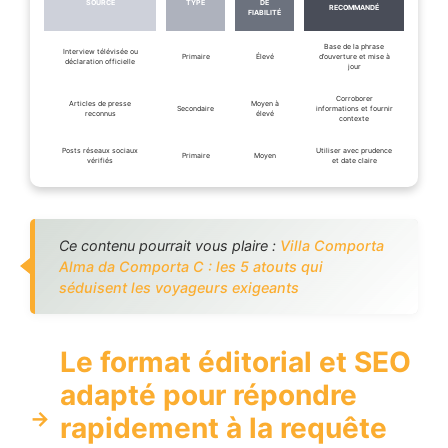
SOURCE
TYPE
DE
RECOMMANDÉ
FIABILITÉ
Base de la phrase
Interview télévisée ou
Primaire
Élevé
d’ouverture et mise à
déclaration officielle
jour
Corroborer
Articles de presse
Moyen à
Secondaire
informations et fournir
reconnus
élevé
contexte
Posts réseaux sociaux
Utiliser avec prudence
Primaire
Moyen
vérifiés
et date claire
Ce contenu pourrait vous plaire :
Villa Comporta
Alma da Comporta C : les 5 atouts qui
séduisent les voyageurs exigeants
Le format éditorial et SEO
adapté pour répondre
rapidement à la requête