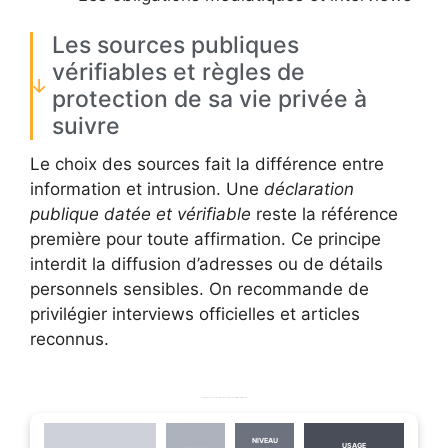
Les sources publiques
vérifiables et règles de
protection de sa vie privée à
suivre
Le choix des sources fait la différence entre
information et intrusion. Une
déclaration
publique datée et vérifiable
reste la référence
première pour toute affirmation. Ce principe
interdit la diffusion d’adresses ou de détails
personnels sensibles. On recommande de
privilégier interviews officielles et articles
reconnus.
Tableau des sources recommandées et niveau de fiabilité pour mise à jour
NIVEAU
USAGE