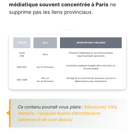
médiatique souvent concentrée à Paris
ne
supprime pas les liens provinciaux.
Tableau des périodes publiques de résidence et observations
PÉRIODE
VILLE
OBSERVATIONS PUBLIQUES
Avant
Présence médiatique et vie professionnelle
Paris
2016
majoritairement parisienne
Installation publique évoquée dans interviews et
2016‑2021
Aix‑en‑Provence
articles people
Paris et
Partage de vie confirmé par plusieurs sources et
2022‑2026
Aix‑en‑Provence
déplacements pour événements
Ce contenu pourrait vous plaire :
Découvrez Villa
Venezia : l’exquise fusion d’architecture
italienne et de luxe absolu