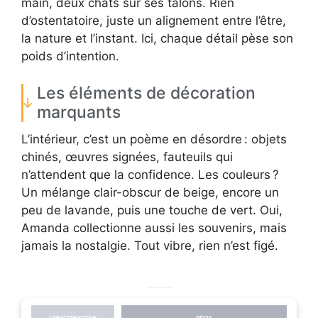
main, deux chats sur ses talons. Rien
d’ostentatoire, juste un alignement entre l’être,
la nature et l’instant. Ici, chaque détail pèse son
poids d’intention.
Les éléments de décoration
marquants
L’intérieur, c’est un poème en désordre : objets
chinés, œuvres signées, fauteuils qui
n’attendent que la confidence. Les couleurs ?
Un mélange clair-obscur de beige, encore un
peu de lavande, puis une touche de vert. Oui,
Amanda collectionne aussi les souvenirs, mais
jamais la nostalgie. Tout vibre, rien n’est figé.
Les caractéristiques principales de la maison d’Amanda Lear
CARACTÉRISTIQUE
DÉTAIL