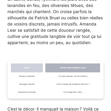
lavandes en feu, des oliveraies têtues, des
marchés qui chantent. On croise parfois la
silhouette de Patrick Bruel ou celles bien réelles
de voisins discrets, jamais intrusifs. Amanda
Lear se satisfait de cette douceur rangée,
cultive une gratitude tangible de voir tout ça lui
appartenir, au moins un peu, au quotidien.
Les atouts du cadre de vie en Provence selon Amanda Lear
ATOUT
EXPRESSION D’AMANDA LEAR
Calme et isolement
« Un havre de paix, loin du tumulte »
Paysages naturels
« Entre champs de lavande et d’oliviers »
Inspiration artistique
« Un refuge pour créer »
C’est le décor. Il manquait la maison ? Voilà ce