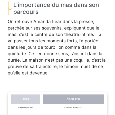
L’importance du mas dans son
parcours
On retrouve Amanda Lear dans la presse,
perchée sur ses souvenirs, expliquant que le
mas, c’est le centre de son théâtre intime. Il a
vu passer tous les moments forts, l’a portée
dans les jours de tourbillon comme dans la
quiétude. Ce lien donne sens, s’inscrit dans la
durée. La maison n’est pas une coquille, c’est la
preuve de sa trajectoire, le témoin muet de ce
qu’elle est devenue.
Les déclarations marquantes d’Amanda Lear sur sa demeure
THÈME
PHRASE CITÉE
Attachement fort
« Je veux mourir ici »