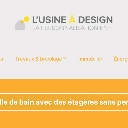
ur
Travaux & bricolage
Immobilier
Énerg
lle de bain avec des étagères sans pe