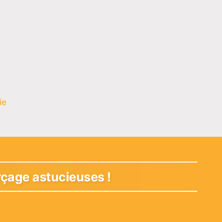
ie
rçage astucieuses !