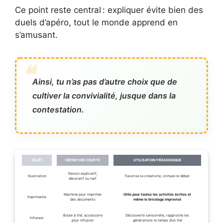
Ce point reste central : expliquer évite bien des
duels d’apéro, tout le monde apprend en
s’amusant.
Ainsi, tu n’as pas d’autre choix que de
cultiver la convivialité, jusque dans la
contestation.
OBJET
DÉFINITION COURTE
UTILISATION PÉDAGOGIQUE
Dessin explicatif,
Illustration
Favorise la créativité, stimule le débat
décoratif ou naïf
Machine pour imprimer
Utile pour toutes les activités écrites et
Imprimante
des documents
même le bricolage improvisé
Boule à thé, accessoire
Découverte sensorielle, rapproche les
Infuseur
pour infusion
générations le temps d’un thé