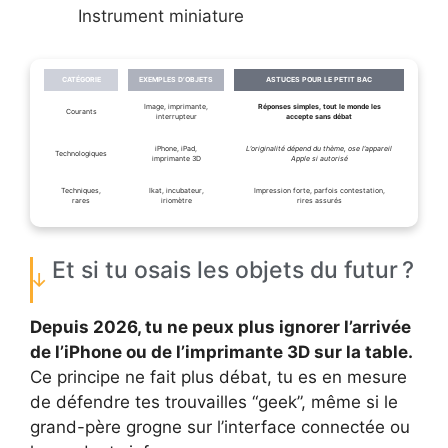
Instrument miniature
CATÉGORIE
EXEMPLES D’OBJETS
ASTUCES POUR LE PETIT BAC
Image, imprimante,
Réponses simples, tout le monde les
Courants
interrupteur
accepte sans débat
iPhone, iPad,
L’originalité dépend du thème, ose l’appareil
Technologiques
imprimante 3D
Apple si autorisé
Techniques,
Ikat, incubateur,
Impression forte, parfois contestation,
rares
iriomètre
rires assurés
Et si tu osais les objets du futur ?
Depuis 2026, tu ne peux plus ignorer l’arrivée
de l’iPhone ou de l’imprimante 3D sur la table.
Ce principe ne fait plus débat, tu es en mesure
de défendre tes trouvailles “geek”, même si le
grand-père grogne sur l’interface connectée ou