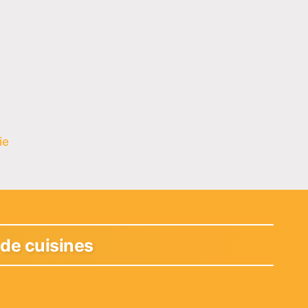
ie
 de cuisines