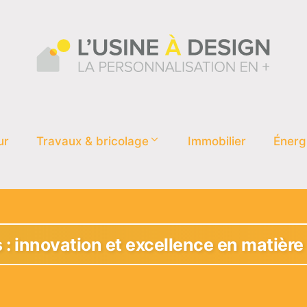
ur
Travaux & bricolage
Immobilier
Énerg
: innovation et excellence en matière