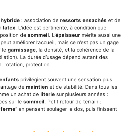
i
hybride
: association de
ressorts
ensachés
et de
n
latex
. L’idée est pertinente, à condition que
 position de
sommeil
. L’
épaisseur
mérite aussi une
peut améliorer l’accueil, mais ce n’est pas un gage
r le
garnissage
, la densité, et la cohérence de la
entilation). La durée d’usage dépend autant des
 rotation, protection.
enfants
privilégient souvent une sensation plus
avantage de
maintien
et de stabilité. Dans tous les
omme un achat de
literie
sur plusieurs années :
ces sur le
sommeil
. Petit retour de terrain :
s
ferme
” en pensant soulager le dos, puis finissent