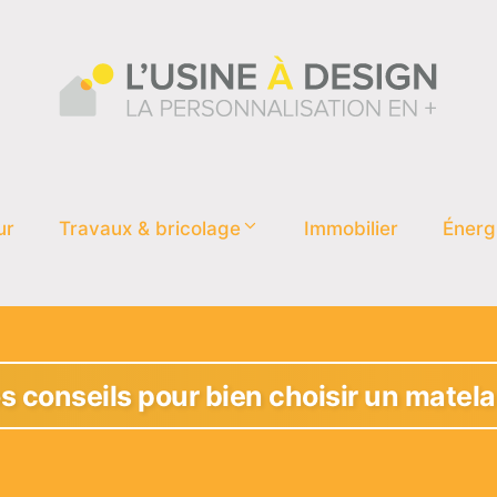
ur
Travaux & bricolage
Immobilier
Énerg
s conseils pour bien choisir un matela