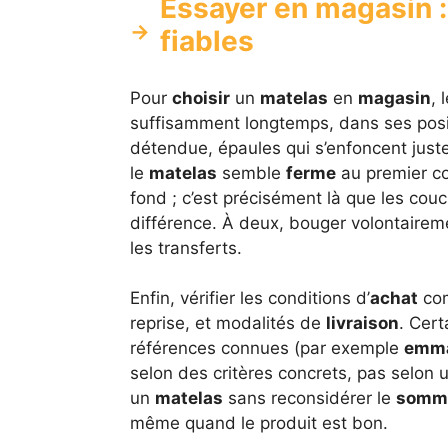
Essayer en magasin :
fiables
Pour
choisir
un
matelas
en
magasin
, 
suffisamment longtemps, dans ses positi
détendue, épaules qui s’enfoncent juste
le
matelas
semble
ferme
au premier con
fond ; c’est précisément là que les co
différence. À deux, bouger volontaire
les transferts.
Enfin, vérifier les conditions d’
achat
com
reprise, et modalités de
livraison
. Cer
références connues (par exemple
emm
selon des critères concrets, pas selon u
un
matelas
sans reconsidérer le
somm
même quand le produit est bon.