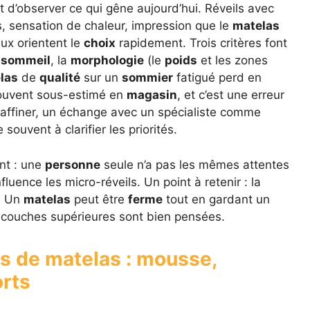
nt d’observer ce qui gêne aujourd’hui. Réveils avec
s, sensation de chaleur, impression que le
matelas
ux orientent le
choix
rapidement. Trois critères font
e
sommeil
, la
morphologie
(le
poids
et les zones
las
de
qualité
sur un
sommier
fatigué perd en
souvent sous-estimé en
magasin
, et c’est une erreur
 affiner, un échange avec un spécialiste comme
 souvent à clarifier les priorités.
t : une
personne
seule n’a pas les mêmes attentes
uence les micro-réveils. Un point à retenir : la
. Un
matelas
peut être
ferme
tout en gardant un
es couches supérieures sont bien pensées.
s de matelas : mousse,
orts