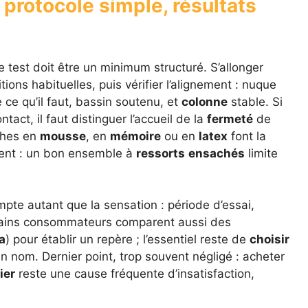
 protocole simple, résultats
le test doit être un minimum structuré. S’allonger
ons habituelles, puis vérifier l’alignement : nuque
 ce qu’il faut, bassin soutenu, et
colonne
stable. Si
tact, il faut distinguer l’accueil de la
fermeté
de
uches en
mousse
, en
mémoire
ou en
latex
font la
ment : un bon ensemble à
ressorts
ensachés
limite
pte autant que la sensation : période d’essai,
tains consommateurs comparent aussi des
a
) pour établir un repère ; l’essentiel reste de
choisir
n nom. Dernier point, trop souvent négligé : acheter
ier
reste une cause fréquente d’insatisfaction,