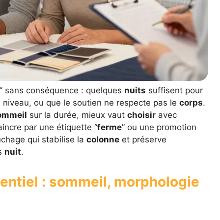
d” sans conséquence : quelques
nuits
suffisent pour
 niveau, ou que le soutien ne respecte pas le
corps
.
ommeil
sur la durée, mieux vaut
choisir
avec
incre par une étiquette “
ferme
” ou une promotion
uchage qui stabilise la
colonne
et préserve
ès
nuit
.
entiel : sommeil, morphologie