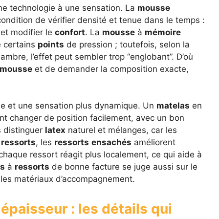
r une technologie à une sensation. La
mousse
condition de vérifier densité et tenue dans le temps :
et modifier le
confort
. La
mousse
à
mémoire
e certains
points
de pression ; toutefois, selon la
ambre, l’effet peut sembler trop “englobant”. D’où
mousse
et de demander la composition exacte,
ue et une sensation plus dynamique. Un
matelas
en
nt changer de position facilement, avec un bon
s distinguer
latex
naturel et mélanges, car les
s
ressorts
, les
ressorts
ensachés
améliorent
haque ressort réagit plus localement, ce qui aide à
s
à
ressorts
de bonne facture se juge aussi sur le
et les matériaux d’accompagnement.
épaisseur : les détails qui