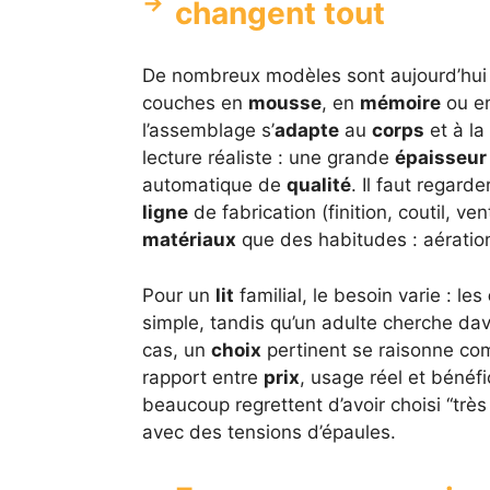
changent tout
De nombreux modèles sont aujourd’hu
couches en
mousse
, en
mémoire
ou e
l’assemblage s’
adapte
au
corps
et à la
lecture réaliste : une grande
épaisseur
automatique de
qualité
. Il faut regarde
ligne
de fabrication (finition, coutil, v
matériaux
que des habitudes : aération,
Pour un
lit
familial, le besoin varie : les
simple, tandis qu’un adulte cherche d
cas, un
choix
pertinent se raisonne c
rapport entre
prix
, usage réel et bénéfi
beaucoup regrettent d’avoir choisi “trè
avec des tensions d’épaules.