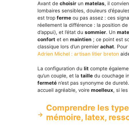
Avant de
choisir
un
matelas
, il convie
lombaires sensibles, douleurs d’épaule
est trop
ferme
ou pas assez : ces signa
réellement la différence : la position d
d’appui), et l’état du
sommier
. Un
mate
confort
et en
maintien
; ce point est 
classique lors d’un premier
achat
. Pour
Adrien Michel : artisan litier breton
aide
La configuration du
lit
compte égalemen
qu’un couple, et la
taille
du couchage infl
fermeté
n’est pas synonyme de dureté
accueil agréable, voire
moelleux
, si l
Comprendre les type
mémoire, latex, ress