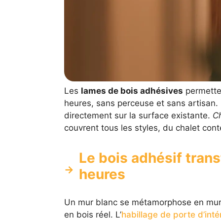
Les
lames de bois adhésives
permette
heures, sans perceuse et sans artisan. 
directement sur la surface existante.
Ch
couvrent tous les styles, du chalet cont
Le bois adhésif tran
heures
Un mur blanc se métamorphose en mur 
en bois réel. L’
habillage de porte d’inté