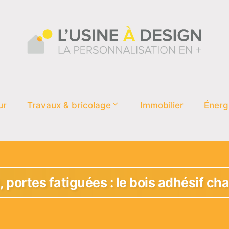
ur
Travaux & bricolage
Immobilier
Énerg
 portes fatiguées : le bois adhésif ch