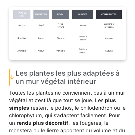
TYPE DE
ENTRETIEN
RENDU
BUDGET
CONTRAINTES
MUR
Très
Lumière +
Naturel
Élevé
Élevé
vivant
arrosage
Moyen à
Stabilisé
Aucun
Naturel
Aucune
élevé
Faible à
Artificiel
Aucun
Variable
Aucune
moyen
Les plantes les plus adaptées à
un mur végétal intérieur
Toutes les plantes ne conviennent pas à un mur
végétal et c’est là que tout se joue. Les
plus
simples
restent le pothos, le philodendron ou le
chlorophytum, qui s’adaptent facilement. Pour
un
rendu plus décoratif
, les fougères, le
monstera ou le lierre apportent du volume et du