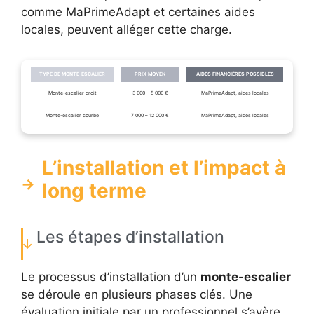
comme MaPrimeAdapt et certaines aides
locales, peuvent alléger cette charge.
TYPE DE MONTE-ESCALIER
PRIX MOYEN
AIDES FINANCIÈRES POSSIBLES
Monte-escalier droit
3 000 – 5 000 €
MaPrimeAdapt, aides locales
Monte-escalier courbe
7 000 – 12 000 €
MaPrimeAdapt, aides locales
L’installation et l’impact à
long terme
Les étapes d’installation
Le processus d’installation d’un
monte-escalier
se déroule en plusieurs phases clés. Une
évaluation initiale par un professionnel s’avère