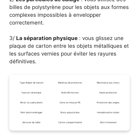
billes de polystyrène pour les objets aux formes
complexes impossibles à envelopper
correctement.
3/
La séparation physique
: vous glissez une
plaque de carton entre les objets métalliques et
les surfaces vernies pour éviter les rayures
définitives.
Type d’objet de maison
Matériau de protection
Résistance aux chocs
Vase en céramique
Bulle 80 microns
Haute protection
Miroir ou cadre photo
Coins en mousse PE
Protection des angles
Petit électroménager
Blocs polystyrène
Immobilisation totale
Services de table
Carton compartimenté
Zéro frottement