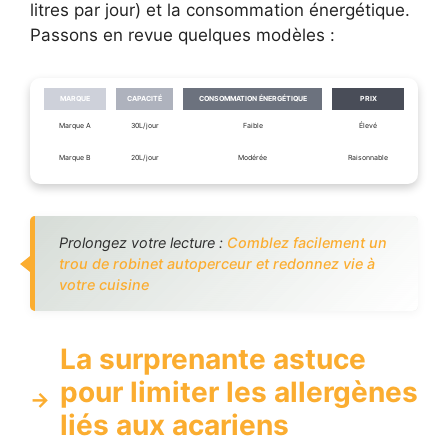
litres par jour) et la consommation énergétique.
Passons en revue quelques modèles :
MARQUE
CAPACITÉ
CONSOMMATION ÉNERGÉTIQUE
PRIX
Marque A
30L/jour
Faible
Élevé
Marque B
20L/jour
Modérée
Raisonnable
Prolongez votre lecture :
Comblez facilement un
trou de robinet autoperceur et redonnez vie à
votre cuisine
La surprenante astuce
pour limiter les allergènes
liés aux acariens