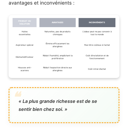
avantages et inconvénients :
PRODUIT OU
AVANTAGES
INCONVÉNIENTS
SOLUTION
Huiles
Naturelles, pas de produits
L’odeur peut ne pas convenir à
essentielles
chimiques
tout le monde
Élimine efficacement les
Aspirateur spécial
Peut être coûteux à l’achat
allergènes
Réduit l’humidité, empêchant la
Coût d’installation et de
Déshumidificateur
prolifération
fonctionnement
Housses anti-
Réduit l’exposition directe aux
Coût initial d’achat
acariens
allergènes
« La plus grande richesse est de se
sentir bien chez soi. »