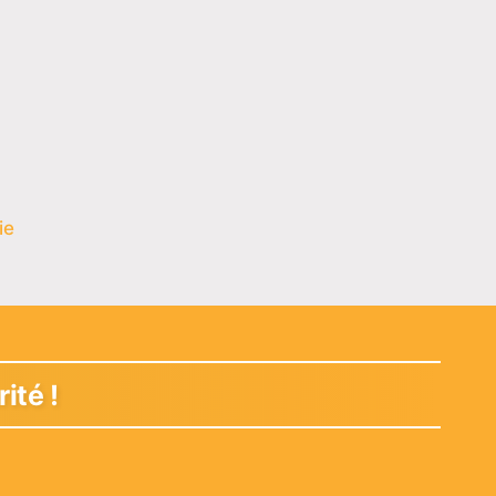
ie
ité !