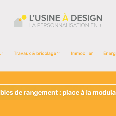
ur
Travaux & bricolage
Immobilier
Énerg
les de rangement : place à la modular