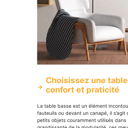
Choisissez une table
confort et praticité
La table basse est un élément incontou
fauteuils ou devant un canapé, il s’agi
petits objets couramment utilisés dans 
grandissante de la modularité, ces meub