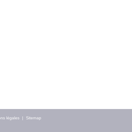
ns légales
|
Sitemap