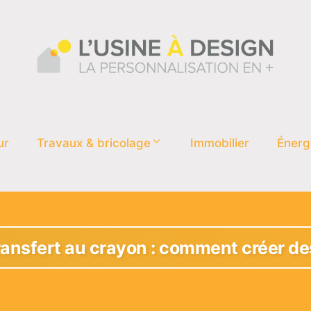
ur
Travaux & bricolage
Immobilier
Énerg
ansfert au crayon : comment créer de