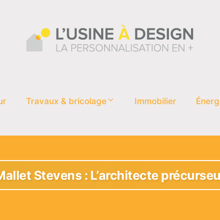
ur
Travaux & bricolage
Immobilier
Énerg
Mallet Stevens : L’architecte précurseu