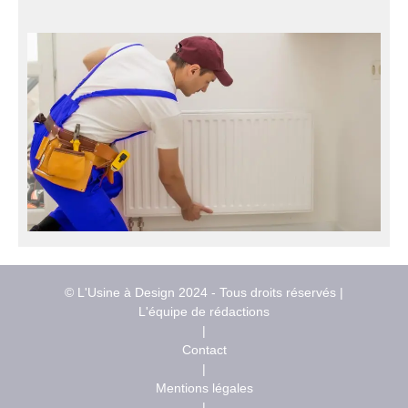
© L'Usine à Design 2024 - Tous droits réservés |
L'équipe de rédactions
|
Contact
|
Mentions légales
|