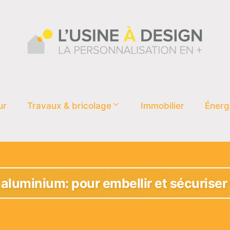
ur
Travaux & bricolage
Immobilier
Énerg
n aluminium: pour embellir et sécurise