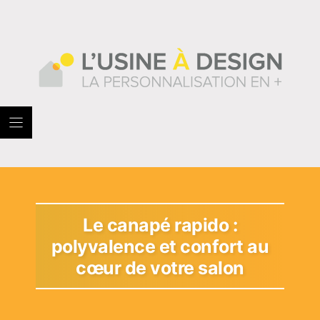
Skip
to
content
Le canapé rapido :
polyvalence et confort au
cœur de votre salon