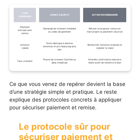
TYPE
SIGNES D’ALERTE
ACTION RECOMMANDÉE
D’ARNAQUE
Paiement
Demande de virement immédiat
Refuser et proposer remise en
anticipé sans
ou codes de paiement
main propre ou paiement sécurisé
remise
Texte identique à d’autres
Annonce
Rechercher l’annonce originale et
annonces et prix beaucoup plus
copiée
signaler la copie
bas
Preuve de virement falsifiée ou
Attendre confirmation bancaire
Faux virement
délai inhabituel
réelle avant de remettre le bien
Ce que vous venez de repérer devient la base
d’une stratégie simple et pratique. Le reste
explique des protocoles concrets à appliquer
pour sécuriser paiement et remise.
Le protocole sûr pour
sécuriser paiement et