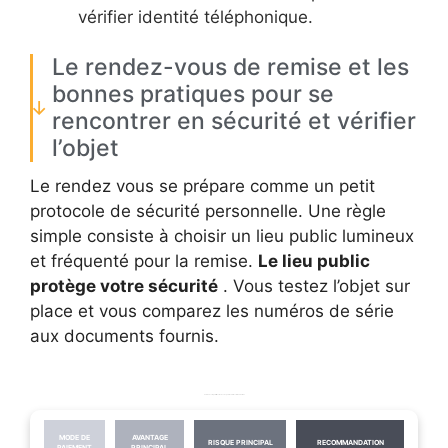
vérifier identité téléphonique.
Le rendez-vous de remise et les
bonnes pratiques pour se
rencontrer en sécurité et vérifier
l’objet
Le rendez vous se prépare comme un petit
protocole de sécurité personnelle. Une règle
simple consiste à choisir un lieu public lumineux
et fréquenté pour la remise.
Le lieu public
protège votre sécurité
. Vous testez l’objet sur
place et vous comparez les numéros de série
aux documents fournis.
Tableau comparatif des modes de paiement et recommandations
MODE DE
AVANTAGE
RISQUE PRINCIPAL
RECOMMANDATION
PAIEMENT
PRINCIPAL