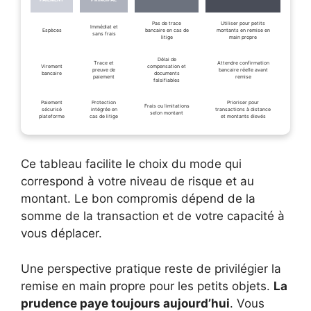
Pas de trace
Utiliser pour petits
Immédiat et
Espèces
bancaire en cas de
montants en remise en
sans frais
litige
main propre
Délai de
Trace et
Attendre confirmation
Virement
compensation et
preuve de
bancaire réelle avant
bancaire
documents
paiement
remise
falsifiables
Paiement
Protection
Prioriser pour
Frais ou limitations
sécurisé
intégrée en
transactions à distance
selon montant
plateforme
cas de litige
et montants élevés
Ce tableau facilite le choix du mode qui
correspond à votre niveau de risque et au
montant. Le bon compromis dépend de la
somme de la transaction et de votre capacité à
vous déplacer.
Une perspective pratique reste de privilégier la
remise en main propre pour les petits objets.
La
prudence paye toujours aujourd’hui
. Vous