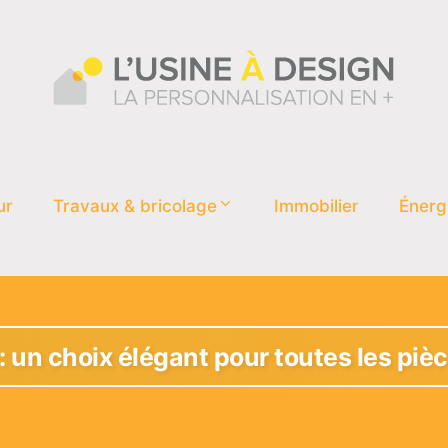
ur
Travaux & bricolage
Immobilier
Énerg
: un choix élégant pour toutes les piè