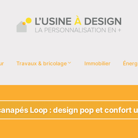
ur
Travaux & bricolage
Immobilier
Énerg
anapés Loop : design pop et confort