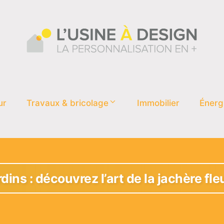
ur
Travaux & bricolage
Immobilier
Énerg
dins : découvrez l’art de la jachère f