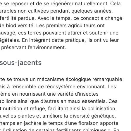
 se reposer et de se régénérer naturellement. Cela
s arables non cultivées pendant quelques années,
 fertilité perdue. Avec le temps, ce concept a changé
e biodiversité. Les premiers agriculteurs ont
auvage, ces terres pouvaient attirer et soutenir une
étales. En intégrant cette pratique, ils ont vu leur
 préservant l’environnement.
 sous-jacents
nte se trouve un mécanisme écologique remarquable
is à l’ensemble de l’écosystème environnant. Les
stème en nourrissant une variété d’insectes
apillons ainsi que d’autres animaux essentiels. Ces
nutrition et refuge, facilitant ainsi la pollinisation
uvelles plantes et améliore la diversité génétique.
champs en jachère le temps d’une floraison apporte
 l’utilisation de certains fertilisants chimiques ». En